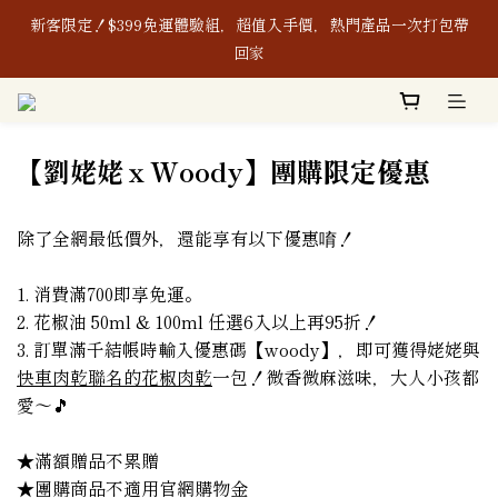
新客限定！$399免運體驗組，超值入手價，熱門產品一次打包帶
新客限定！$399免運體驗組，超值入手價，熱門產品一次打包帶
回家
回家
8/1-8/8｜消費滿$888現折$88、再贈購物金$88
【劉姥姥ｘWoody】團購限定優惠
本公司生產之含辣椒相關產品及其原料，皆通過「無」使用蘇丹紅
檢驗認證，敬請安心使用。
除了全網最低價外，還能享有以下優惠唷！
新客限定！$399免運體驗組，超值入手價，熱門產品一次打包帶
回家
1. 消費滿700即享免運。
2. 花椒油 50ml & 100ml 任選6入以上再95折！
3. 訂單滿千結帳時輸入優惠碼【woody】，即可獲得姥姥與
快車肉乾聯名的花椒肉乾
一包！微香微麻滋味，大人小孩都
愛～🎵
★滿額贈品不累贈
★團購商品不適用官網購物金