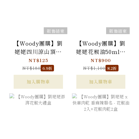
販售結束
販售結束
【Woody團購】劉
【Woody團購】劉
姥姥四川涼山頂級
姥姥花椒油50ml三
金陽青花椒粒 50g
入組禮盒
NT$125
NT$900
NT$180
NT$1,100
6.9折
8.2折
加入購物車
加入購物車