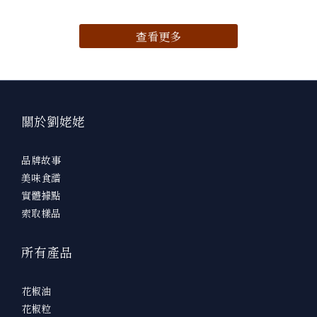
姥姥紅花椒粒1大匙豆瓣醬2大匙醬油半杯水3杯辣椒1條冰糖1小匙米
酒適量蔥花適量 製作方法：將鴨血先切塊。將鴨血放入盤中。倒入
查看更多
醬油、米酒、冰糖、豆瓣醬、劉姥姥紅花椒粒、可再加少許辣椒(依
個人口味添加)，拌勻即可。將調好的醬料淋至鴨血上。將鴨血放入
電鍋中，外鍋放1杯水，電鍋跳起後悶10分鐘即可上桌。 相關產
品：🛒【劉姥姥四川茂縣頂級大紅袍花椒粒】
關於劉姥姥
品牌故事
美味食譜
實體據點
索取樣品
所有產品
花椒油
花椒粒