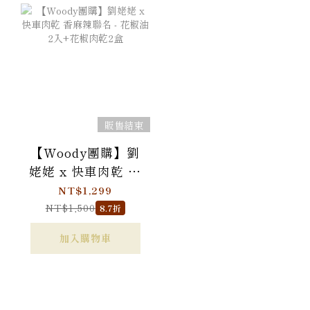
販售結束
【Woody團購】劉
姥姥 x 快車肉乾 香
麻辣聯名 - 花椒油2
NT$1,299
入+花椒肉乾2盒
NT$1,500
8.7折
加入購物車