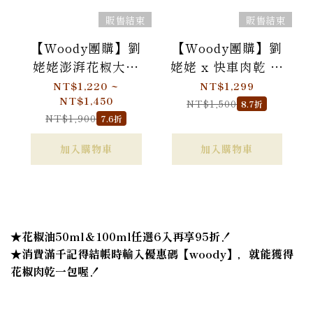
販售結束
販售結束
【Woody團購】劉
【Woody團購】劉
姥姥澎湃花椒大禮
姥姥 x 快車肉乾 香
盒
麻辣聯名 - 花椒油2
NT$1,220 ~
NT$1,299
NT$1,450
入+花椒肉乾2盒
NT$1,500
8.7折
NT$1,900
7.6折
加入購物車
加入購物車
★花椒油50ml＆100ml任選6入再享95折！
★消費滿千記得結帳時輸入優惠碼【woody】，就能獲得
花椒肉乾一包喔！