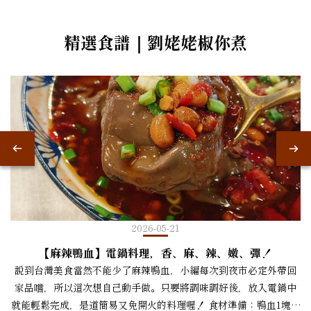
精選食譜｜劉姥姥椒你煮
2026-05-21
【麻辣鴨血】電鍋料理，香、麻、辣、嫩、彈！
說到台灣美食當然不能少了麻辣鴨血，小編每次到夜市必定外帶回
家品嚐，所以這次想自己動手做。只要將調味調好後，放入電鍋中
就能輕鬆完成，是道簡易又免開火的料理喔！ 食材準備：鴨血1塊劉