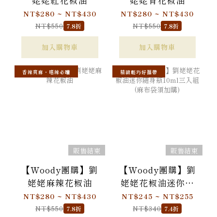
NT$280 ~ NT$430
NT$280 ~ NT$430
NT$550
NT$550
7.8折
7.8折
加入購物車
加入購物車
香辣爽麻・嗜辣必嚐
精緻輕巧好攜帶
販售結束
販售結束
【Woody團購】劉
【Woody團購】劉
姥姥麻辣花椒油
姥姥花椒油迷你隨
身瓶10ml三入組(麻
NT$280 ~ NT$430
NT$245 ~ NT$255
布袋須加購)
NT$550
NT$340
7.8折
7.4折