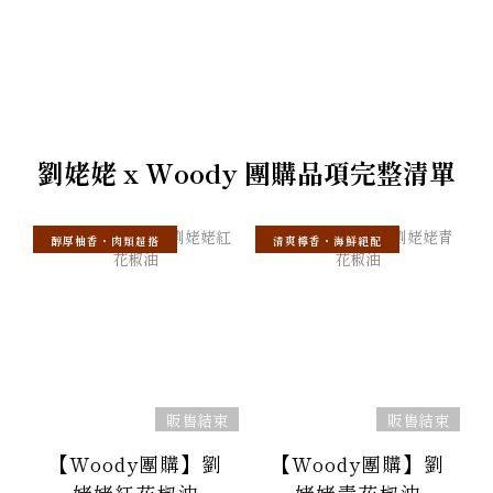
劉姥姥 x Woody 團購品項完整清單
醇厚柚香・肉類超搭
清爽檸香・海鮮絕配
販售結束
販售結束
【Woody團購】劉
【Woody團購】劉
姥姥紅花椒油
姥姥青花椒油