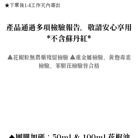
★下單後1-4工作天內寄出
產品通過多項檢驗報告，敬請安心享用
*不含蘇丹紅*
🔺花椒粒無農藥殘留檢驗 🔺重金屬檢驗、黃麴毒素
檢驗、苯駢芘檢驗皆合格
🔥團購加碼：50ml & 100ml 花椒油