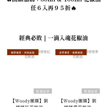
任６入再９５折🔥
經典必敗｜一滴入魂花椒油
醇厚柚香・肉類超搭
清爽檸香・海鮮絕配
販售結束
販售結束
【Woody團購】劉
【Woody團購】劉