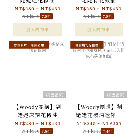
姥姥紅花椒油
姥姥青花椒油
NT$280 ~ NT$430
NT$280 ~ NT$430
NT$550
NT$550
7.8折
7.8折
加入購物車
加入購物車
香辣爽麻・嗜辣必嚐
精緻輕巧好攜帶
販售結束
販售結束
【Woody團購】劉
【Woody團購】劉
姥姥麻辣花椒油
姥姥花椒油迷你隨
身瓶10ml三入組(麻
NT$280 ~ NT$430
NT$245 ~ NT$255
布袋須加購)
NT$550
NT$340
7.8折
7.4折