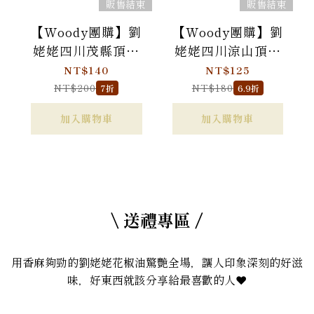
販售結束
販售結束
【Woody團購】劉
【Woody團購】劉
姥姥四川茂縣頂級
姥姥四川涼山頂級
大紅袍花椒粒 50g
金陽青花椒粒 50g
NT$140
NT$125
NT$200
NT$180
7折
6.9折
加入購物車
加入購物車
\ 送禮專區 /
用香麻夠勁的劉姥姥花椒油驚艷全場，讓人印象深刻的好滋
味，好東西就該分享給最喜歡的人❤️