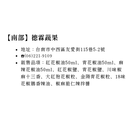
【南部】德霖蔬果
地址：台南市中西區友愛街115巷5-2號
☎️(06)221-9109
販售品項：紅花椒油50ml、青花椒油50ml、麻
辣花椒油50ml、紅花椒鹽、青花椒鹽、川味椒
麻十三香、
大紅袍花椒粒、金陽青花椒粒、18味
花椒鵝香辣油、椒麻脆仁辣拌醬