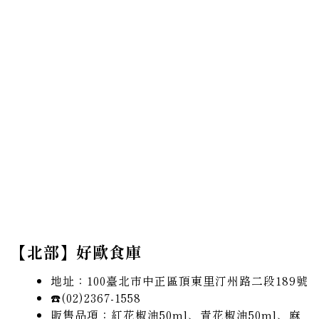
【北部】好歐食庫
地址：100臺北市中正區頂東里汀州路二段189號
☎️(02)2367-1558
販售品項：紅花椒油50ml、青
花椒油50ml、麻