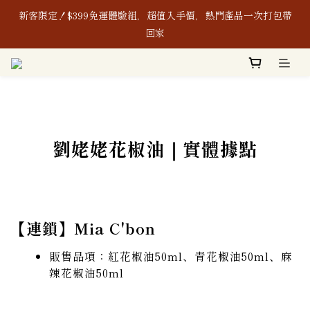
新客限定！$399免運體驗組，超值入手價，熱門產品一次打包帶
新客限定！$399免運體驗組，超值入手價，熱門產品一次打包帶
回家
回家
8/1-8/8｜消費滿$888現折$88、再贈購物金$88
本公司生產之含辣椒相關產品及其原料，皆通過「無」使用蘇丹紅
檢驗認證，敬請安心使用。
劉姥姥花椒油｜實體據點
新客限定！$399免運體驗組，超值入手價，熱門產品一次打包帶
回家
【連鎖】Mia C'bon
販售品項：紅花椒油50ml、青花椒油50ml、麻
辣花椒油50ml