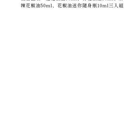
辣花椒油50ml、
花椒油迷你隨身瓶10ml三入組