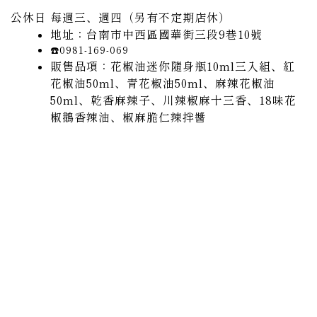
公休日 每週三、週四（另有不定期店休）
地址：台南市中西區國華街三段9巷10號
☎️0981-169-069
販售品項：花椒油迷你隨身瓶10ml三入組、紅
花椒油50ml、青花椒油50ml、麻辣花椒油
50ml、乾香麻辣子、川辣椒麻十三香、18味花
椒鵝香辣油、椒麻脆仁辣拌醬