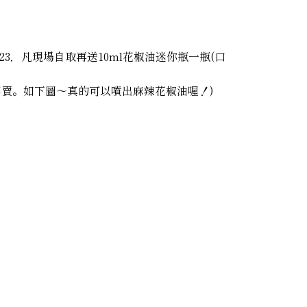
 1/23，凡現場自取再送10ml花椒油迷你瓶一瓶(口
不賣。如下圖～真的可以噴出麻辣花椒油喔！)