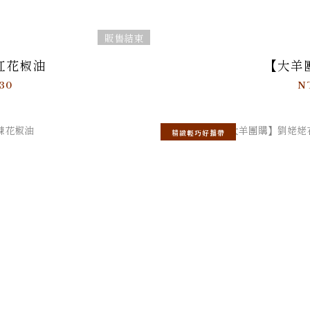
販售結束
紅花椒油
【大羊
30
N
精緻輕巧好攜帶