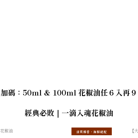
購加碼：50ml & 100ml 花椒油任６入再９
經典必敗｜一滴入魂花椒油
清爽檸香・海鮮絕配