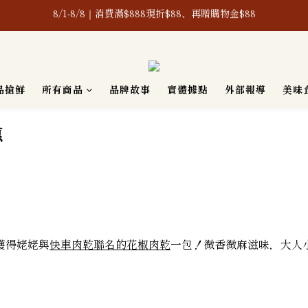
新客限定！$399免運體驗組，超值入手價，熱門產品一次打包帶回家
產之含辣椒相關產品及其原料，皆通過「無」使用蘇丹紅檢驗認證，敬請
新客限定！$399免運體驗組，超值入手價，熱門產品一次打包帶回家
品搶鮮
所有商品
品牌故事
實體據點
外部報導
美味
惠
可獲得姥姥與
快車肉乾聯名的花椒肉乾
一包！微香微麻滋味，大人小