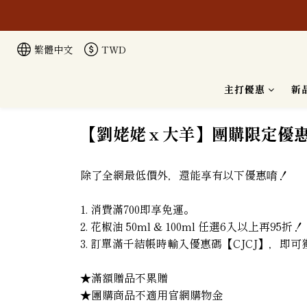
本公司生
繁體中文
TWD
主打優惠
新
【劉姥姥ｘ大羊】團購限定優
除了全網最低價外，還能享有以下優惠唷！
1. 消費滿700即享免運。
2. 花椒油 50ml & 100ml 任選6入以上再95折！
3. 訂單滿千結帳時輸入優惠碼【CJCJ】，即
★滿額贈品不累贈
★團購商品不適用官網購物金