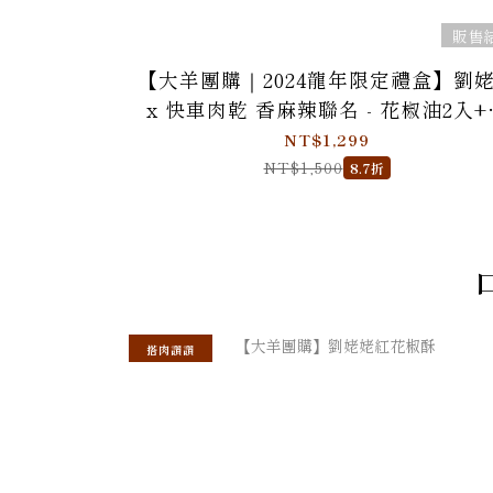
販售
【大羊團購｜2024龍年限定禮盒】劉
x 快車肉乾 香麻辣聯名 - 花椒油2入+
椒肉乾2盒
NT$1,299
NT$1,500
8.7折
搭肉讚讚