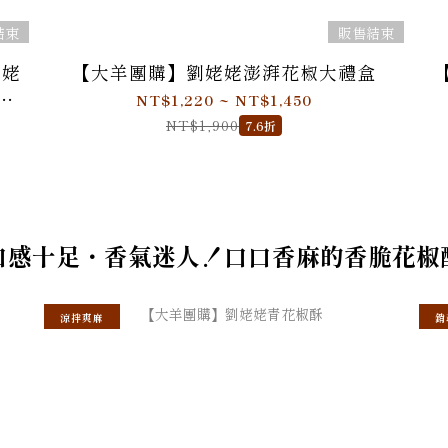
結束
販售結束
姥姥
【大羊團購】劉姥姥澎湃花椒大禮盒
花
NT$1,220 ~ NT$1,450
NT$1,900
7.6折
口感十足・香氣迷人！口口香麻的香脆花椒
涼拌爽麻
銷