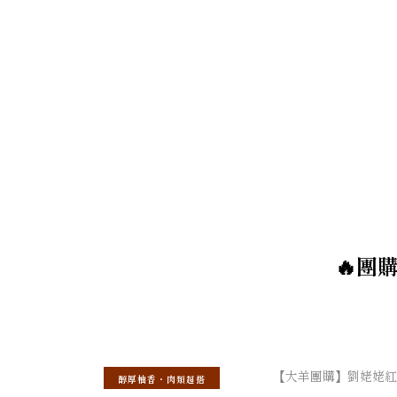
🔥團
醇厚柚香・肉類超搭