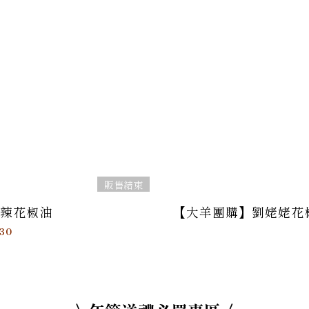
販售結束
辣花椒油
【大羊團購】劉姥姥花椒
30