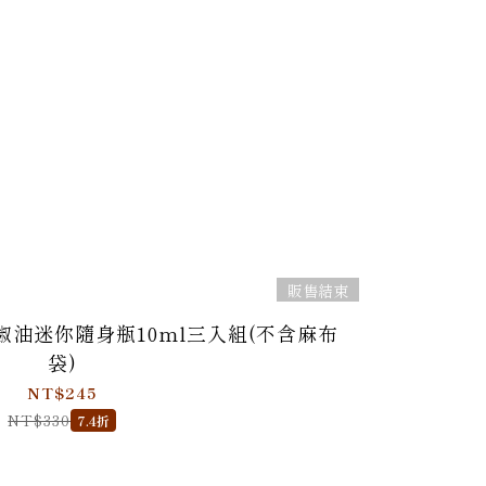
販售結束
油迷你隨身瓶10ml三入組(不含麻布
袋)
NT$245
NT$330
7.4折