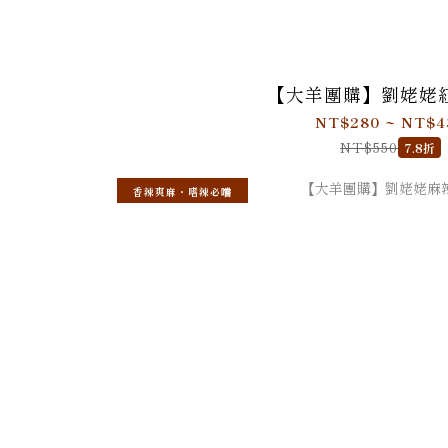
【大羊團購】劉姥姥
NT$280 ~ NT$4
NT$550
7.8折
香辣爽麻・嗜辣必嚐