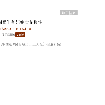
販售結束
團購】劉姥姥青花椒油
T$280 ~ NT$430
NT$550
7.8折