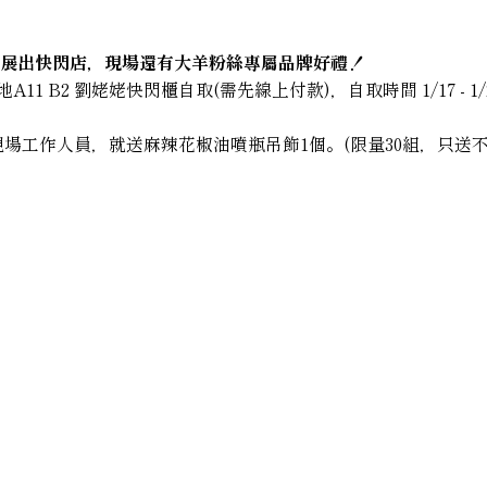
1 B2有展出快閃店，現場還有大羊粉絲專屬品牌好禮！
A11 B2 劉姥姥快閃櫃自取(需先線上付款)，自取時間 1/17 -
現場工作人員，就送麻辣花椒油噴瓶吊飾1個。(限量30組，只送