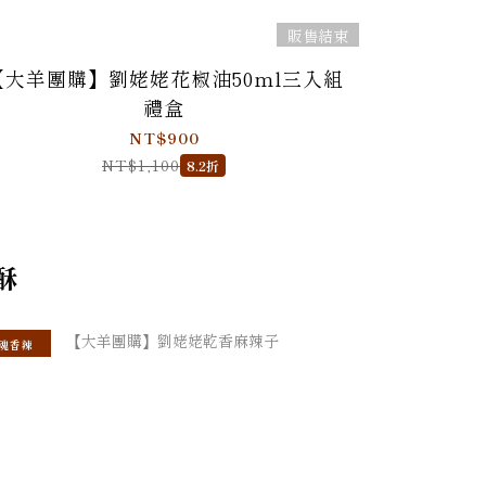
販售結束
【大羊團購】劉姥姥花椒油50ml三入組
禮盒
NT$900
NT$1,100
8.2折
酥
魂香辣