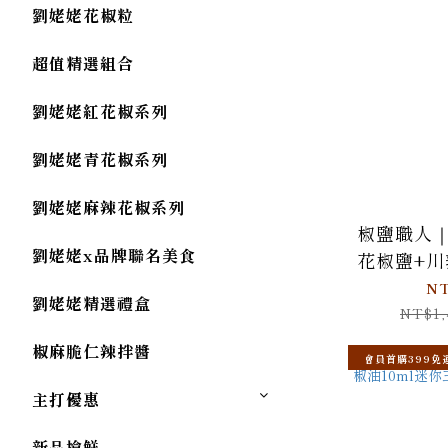
劉姥姥花椒粒
超值精選組合
劉姥姥紅花椒系列
劉姥姥青花椒系列
劉姥姥麻辣花椒系列
椒鹽職人
劉姥姥x品牌聯名美食
花椒鹽+
+花椒鹽
NT
劉姥姥精選禮盒
NT$1,
椒麻脆仁辣拌醬
會員首購399免
主打優惠
新品搶鮮