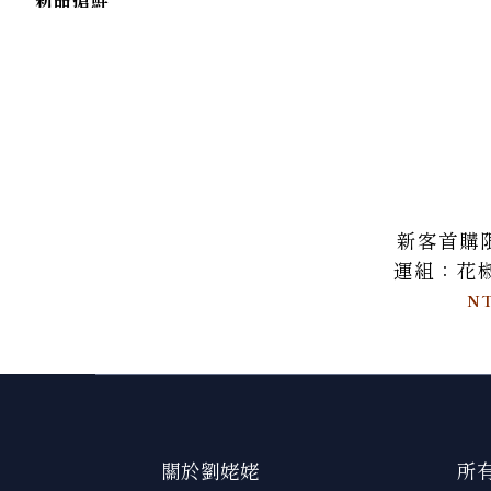
新客首購限
運組：花椒
三入組+
NT
關於劉姥姥
所