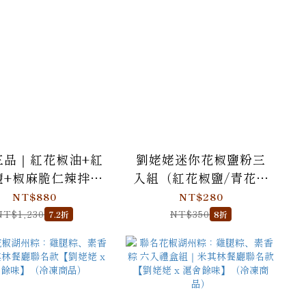
三品｜紅花椒油+紅
劉姥姥迷你花椒鹽粉三
鹽+椒麻脆仁辣拌醬
入組（紅花椒鹽/青花椒
- 劉姥姥
鹽/川辣椒麻十三香）
NT$880
NT$280
NT$1,230
NT$350
7.2折
8折