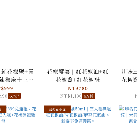
｜紅花椒鹽+青
花椒饗宴｜紅花椒油+紅
川味
川辣椒麻十三香
花椒鹽+紅花椒酥
花椒
迷你組(含麻布
$999
NT$780
袋)
490
NT$1,130
6.7折
6.9折
運
新客享免運