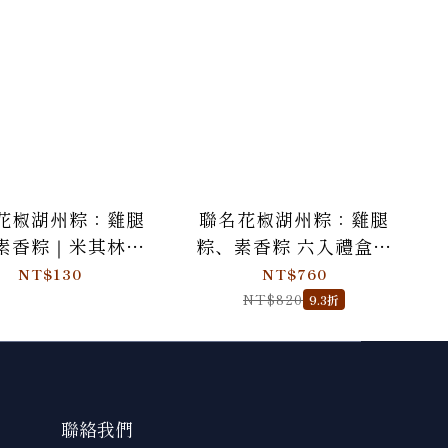
花椒湖州粽：雞腿
聯名花椒湖州粽：雞腿
素香粽｜米其林餐
粽、素香粽 六入禮盒組
名款【劉姥姥 x 滬
｜米其林餐廳聯名款
NT$130
NT$760
味】（冷凍商品）
【劉姥姥 x 滬舍餘味】
NT$820
9.3折
（冷凍商品）
聯絡我們