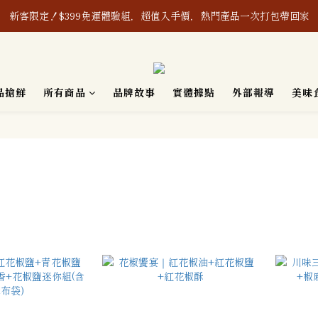
新客限定！$399免運體驗組，超值入手價，熱門產品一次打包帶回家
新客限定！$399免運體驗組，超值入手價，熱門產品一次打包帶回家
8/1-8/8｜消費滿$888現折$88、再贈購物金$88
產之含辣椒相關產品及其原料，皆通過「無」使用蘇丹紅檢驗認證，敬請
品搶鮮
所有商品
品牌故事
實體據點
外部報導
美味
新客限定！$399免運體驗組，超值入手價，熱門產品一次打包帶回家