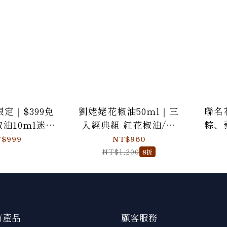
定｜$399免
劉姥姥花椒油50ml｜三
聯名
油10ml迷你
入經典組 紅花椒油/青
粽、
花椒酥體驗包
花椒油/麻辣花椒油 <新
廳聯
$999
NT$960
客享免運優惠>
舍餘
NT$1,200
8折
有產品
顧客服務