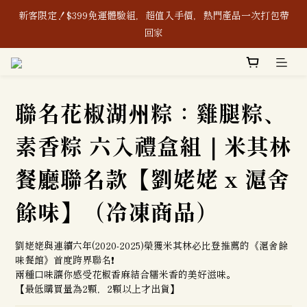
新客限定！$399免運體驗組，超值入手價，熱門產品一次打包帶
新客限定！$399免運體驗組，超值入手價，熱門產品一次打包帶
回家
回家
8/1-8/8｜消費滿$888現折$88、再贈購物金$88
聯名花椒湖州粽：雞腿粽、
本公司生產之含辣椒相關產品及其原料，皆通過「無」使用蘇丹紅
檢驗認證，敬請安心使用。
素香粽 六入禮盒組｜米其林
新客限定！$399免運體驗組，超值入手價，熱門產品一次打包帶
餐廳聯名款【劉姥姥 x 滬舍
回家
餘味】（冷凍商品）
劉姥姥與連續六年(2020-2025)榮獲米其林必比登推薦的《滬舍餘
味餐館》首度跨界聯名❗️
兩種口味讓你感受花椒香麻結合糯米香的美好滋味。
【最低購買量為2顆，2顆以上才出貨】