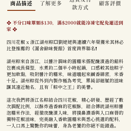
商品描述
了解更多
顧客評價
款方式
❖ 不分口味單顆$130，滿$2000就能冷凍宅配免運送到
家
❖
四川花椒 x 浙江湖州粽💥劉姥姥與連續六年榮獲米其林必
比登推薦的《滬舍餘味餐館》首度跨界聯名❗️
湖州粽來自浙江，以醬汁調味的圓糯米搭配醃漬過的餡料
包裹成長條型，水煮約二個半小時起鍋，口感較其他粽子
更加軟黏，
吸附醬汁的糯米，味道嚐起來鹹香綿密，米香
十足
。湖州粽從外到內製作極為考究，單純卻細膩的滋味
讓其遠近馳名，且有「粽中之王」的美譽。
這次我們將浙江名粽結合四川花椒，精心研發、歷經了數
次調配比例，以酥炸過香麻的花椒酥，結合傳統湖州粽醬
泡糯米作法，經徹夜醃漬入味，將撲鼻濃香與入口麻唇的
獨特花椒滋味，完美融入香軟圓糯米與悉心挑選的配料，
一入口馬上驚艷你的味蕾，身為老饕的你絕不能錯過。