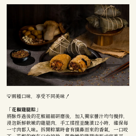
💡兩種口味，享受不同美味！
「花椒雞腿粽」
將酥炸過後的花椒細細研磨後，加入獨家醬汁均勻攪拌，
浸泡新鮮軟嫩的雞腿肉，手工揉捏並醃漬12小時，確保每
一寸肉都入味。拆開粽葉時會有撲鼻而來的香氣，一口咬