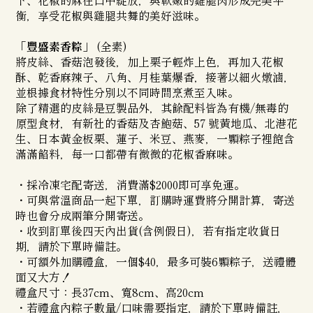
下、花椒的麻在口中綻放，與軟嫩的雞腿肉形成完美平
衡，享受花椒與雞腿共舞的美好滋味。
「豐盛素香粽」
(全素)
將皮絲、香菇泡發後，加上栗子輕炸上色，再加入花椒
酥、乾香麻辣子、八角、月桂葉爆香，接著以細火燉滷，
並根據食材特性分別以不同時間烹煮至入味。
除了精選的皮絲是豆製品外，其餘配料皆為有機/無毒的
原型食材，有新社的香菇及杏鮑菇、57 號黃地瓜、北港花
生、日本黃金板栗、蓮子、米豆、燕麥，一顆粽子裡飽含
滿滿餡料，每一口都帶有微微的花椒香麻味。
・採冷凍宅配寄送，消費滿$2000即可享免運。
・可與常溫商品一起下單，訂購時運費將分開計算，寄送
時也會分成兩筆分開寄送。
・收到訂單後四天內出貨(含例假日)，若有指定收貨日
期，請於下單時備註。
・可額外加購禮盒，一個$40，最多可裝6顆粽子，送禮體
面又大方！
禮盒尺寸：長37cm、寬8cm、高20cm
・若禮盒內粽子數量/口味需要指定，請於下單時備註，