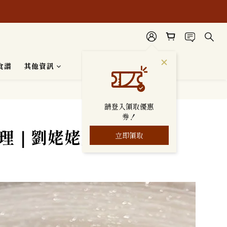
安心使用。
食譜
其他資訊
請登入領取優惠
券！
料理｜劉姥姥美味食譜
立即領取