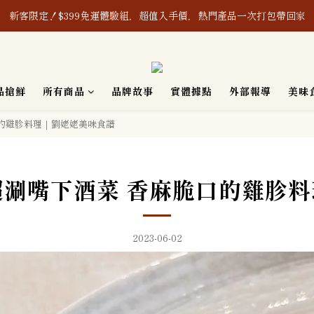
新客限定！$399免運體驗組，超值入手價，熱門產品一次打包帶回家
8/1-8/8｜消費滿$888現折$88、再贈購物金$88
產之含辣椒相關產品及其原料，皆通過「無」使用蘇丹紅檢驗認證，敬請
新客限定！$399免運體驗組，超值入手價，熱門產品一次打包帶回家
品搶鮮
所有商品
品牌故事
實體據點
外部報導
美味
的雞胗料理｜劉姥姥美味食譜
涮嘴下酒菜 香麻脆口的雞胗
2023-06-02