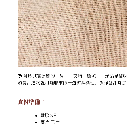
💬 雞胗其實是雞的「胃」，又稱「雞肫」，無論是
頭愛。這次就用雞胗來做一道涼拌料理，製作醬汁時加
食材準備：
雞胗 8片
薑片 三片