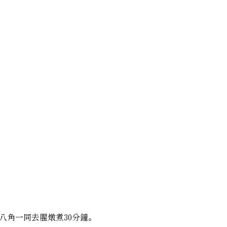
八角一同去腥燉煮30分鐘。