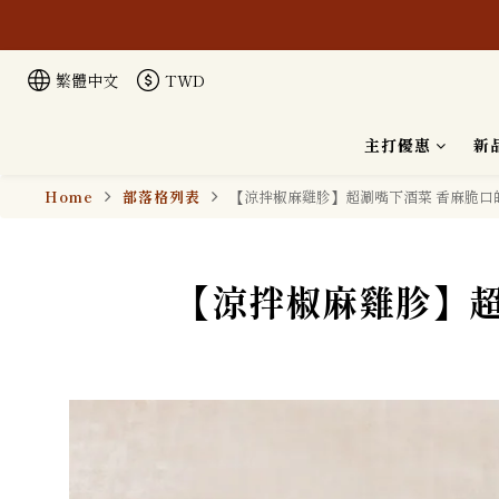
本公司生
繁體中文
TWD
主打優惠
新
Home
部落格列表
【涼拌椒麻雞胗】超涮嘴下酒菜 香麻脆口
【涼拌椒麻雞胗】超