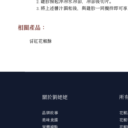
雞胗撈起沖冷水冷卻，冷卻後切片。
將上述醬汁調和後，與雞胗一同攪拌即可享
相關產品：
🛒
紅花椒酥
關於劉姥姥
所
品牌故事
花椒
美味食譜
花椒
實體據點
花椒