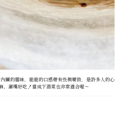
有內臟的腥味，脆脆的口感帶有些微嚼勁，是許多人的心
麻、涮嘴好吃！當成下酒菜也非常適合喔～