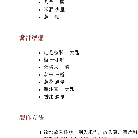
八角 一顆
米酒 少量
蔥 一綑
醬汁準備：
紅花椒酥 一大匙
糖 一小匙
辣椒末 一條
蒜末 三辦
蔥花 適量
醬油膏 一大匙
香油 適量
製作方法：
冷水放入雞胗，倒入米酒，放入蔥、薑片和