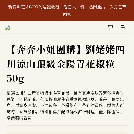
新客限定！$399免運體驗組，超值入手價，熱門產品一次打包帶
新客限定！$399免運體驗組，超值入手價，熱門產品一次打包帶
回家
回家
8/1-8/8｜消費滿$888現折$88、再贈購物金$88
【奔奔小姐團購】劉姥姥四
本公司生產之含辣椒相關產品及其原料，皆通過「無」使用蘇丹紅
檢驗認證，敬請安心使用。
川涼山頂級金陽青花椒粒
新客限定！$399免運體驗組，超值入手價，熱門產品一次打包帶
50g
回家
精選四川涼山產的特級金陽青花椒，帶有高麻度以及天然清爽的
萊姆、檸檬清香，仔細品嚐還能感受到微微野草、香茅、藤蔓氣
息。果實皮厚實、小油苞多，色澤飽和且帶有油質感，顆粒大而
均勻、香氣濃郁。特別推薦搭配海鮮或涼拌料理，能去除腥味、
增添獨特香氣。