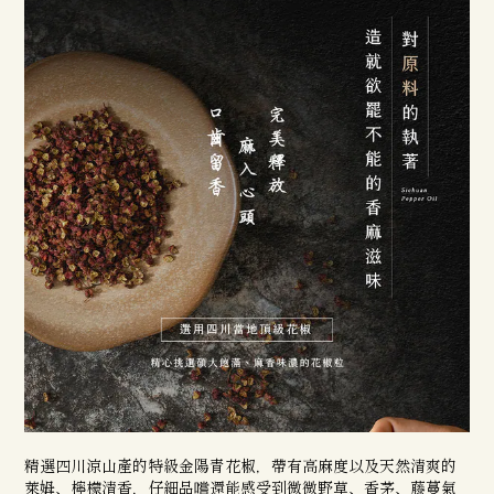
精選四川涼山產的特級金陽青花椒，帶有高麻度以及天然清爽的
萊姆、檸檬清香，
仔細品嚐還能感受到微微野草、香茅、藤蔓氣