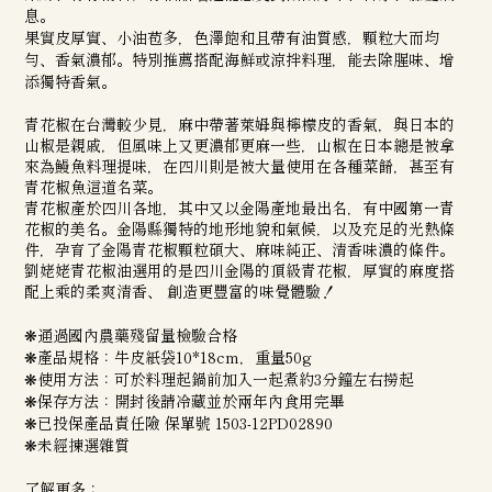
息。
果實皮厚實、小油苞多，色澤飽和且帶有油質感，顆粒大而均
勻、香氣濃郁。
特別推薦搭配海鮮或涼拌料理，能去除腥味、增
添獨特香氣。
青花椒在台灣較少見，麻中帶著萊姆與檸檬皮的香氣，與日本的
山椒是親戚，
但風味上又更濃郁更麻一些，山椒在日本總是被拿
來為鰻魚料理提味，在四川則是被大量使用在各種菜餚，甚至有
青花椒魚這道名菜。
青花椒產於四川各地，其中又以金陽產地最出名，有中國第一青
花椒的美名。
金陽縣獨特的地形地貌和氣候，以及充足的光熱條
件，孕育了金陽青花椒顆粒碩大、麻味純正、清香味濃的條件。
劉姥姥青花椒油選用的是四川金陽的頂級青花椒，厚實的麻度搭
配上乘的柔爽清香、 創造更豐富的味覺體驗！
❋通過國內農藥殘留量檢驗合格
❋產品規格：牛皮紙袋10*18cm，重量50g
❋使用方法：可於料理起鍋前加入一起煮約3分鐘左右撈起
❋保存方法：開封後請冷藏並於兩年內食用完畢
❋已投保產品責任險
保單號
1503-12PD02890
❋
未經揀選雜質
了解更多：