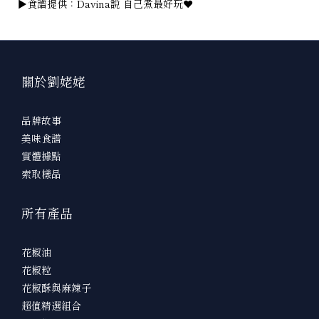
▶︎食譜提供：
Davina說 自己煮最好玩❤️
關於劉姥姥
品牌故事
美味食譜
實體據點
索取樣品
所有產品
花椒油
花椒粒
花椒酥與麻辣子
超值精選組合