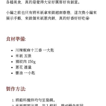
各種美食，真的是覺得大家好厲害好有創意。
小編之前也只有將米紙拿來做越南春捲，這次換小編來
展示手藝，來做個米紙蔥肉餅，真的好香好好吃🤩
食材準備:
川辣椒麻十三香 一大匙
米紙 五張
豬絞肉 150g
蔥花 適量
醬油 一小匙
製作方法:
將餡料攪拌均勻至黏稠。
米紙兩面沾濕，包入餡料，捲成蝸牛形狀。