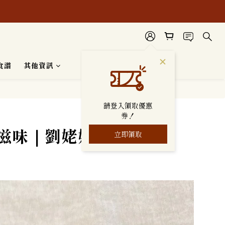
安心使用。
食譜
其他資訊
請登入領取優惠
券！
滋味｜劉姥姥美味食譜
立即領取