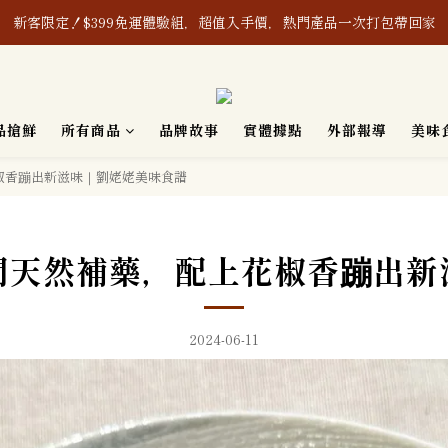
新客限定！$399免運體驗組，超值入手價，熱門產品一次打包帶回家
8/1-8/8｜消費滿$888現折$88、再贈購物金$88
產之含辣椒相關產品及其原料，皆通過「無」使用蘇丹紅檢驗認證，敬請
品搶鮮
所有商品
品牌故事
實體據點
外部報導
美味
新客限定！$399免運體驗組，超值入手價，熱門產品一次打包帶回家
椒香蹦出新滋味｜劉姥姥美味食譜
間天然補藥，配上花椒香蹦出新
2024-06-11