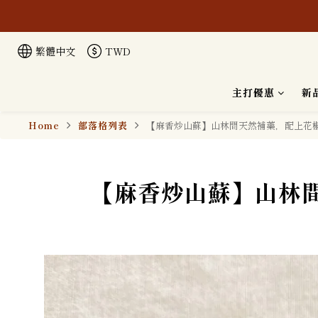
繁體中文
TWD
本公司生
主打優惠
新
Home
部落格列表
【麻香炒山蘇】山林間天然補藥，配上花
【麻香炒山蘇】山林