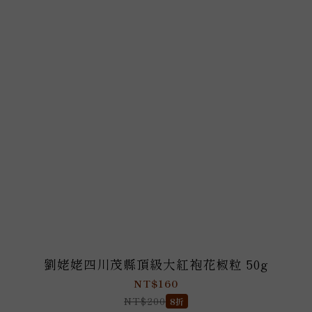
劉姥姥四川茂縣頂級大紅袍花椒粒 50g
NT$160
NT$200
8折