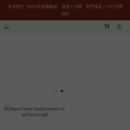
新客限定！$399免運體驗組，超值入手價，熱門產品一次打包帶
新客限定！$399免運體驗組，超值入手價，熱門產品一次打包帶
回家
回家
8/1-8/8｜消費滿$888現折$88、再贈購物金$88
本公司生產之含辣椒相關產品及其原料，皆通過「無」使用蘇丹紅
檢驗認證，敬請安心使用。
新客限定！$399免運體驗組，超值入手價，熱門產品一次打包帶
回家