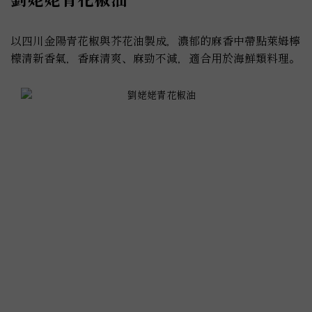
以四川金陽青花椒與芥花油製成，濃郁的麻香中帶點萊姆檸
檬清新香氣，香麻清爽、麻勁不減，適合用於海鮮類料理。