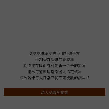
劉姥姥傳承丈夫四川祖傳秘方
秘制香麻醇厚的花椒油
期待這在岡山眷村飄香一甲子的美味
能為每道料理增添迷人的花椒味
成為陪伴每人日常三餐不可或缺的調味品
深入認識劉姥姥