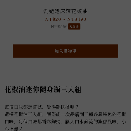
劉姥姥麻辣花椒油
NT$20 ~ NT$490
NT$550
8.9折
加入購物車
花椒油迷你隨身瓶三入組
每個口味都想嘗試，覺得難抉擇嗎？
選擇花椒油三入組，讓您能一次品嚐到三種各具特色的花椒
口味，每個口味都香麻夠勁，讓人口水直流的濃郁風味，小
心上癮！