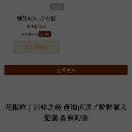
售完
劉姥姥紅花椒酥
NT$280
NT$330
8.5折
加入購物車
查看更多
花椒粒｜川味之魂 產地直送！粒粒碩大
飽滿 香麻夠勁