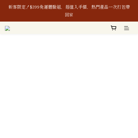
新客限定！$399免運體驗組，超值入手價，熱門產品一次打包帶
新客限定！$399免運體驗組，超值入手價，熱門產品一次打包帶
回家
回家
8/1-8/8｜消費滿$888現折$88、再贈購物金$88
本公司生產之含辣椒相關產品及其原料，皆通過「無」使用蘇丹紅
檢驗認證，敬請安心使用。
新客限定！$399免運體驗組，超值入手價，熱門產品一次打包帶
回家