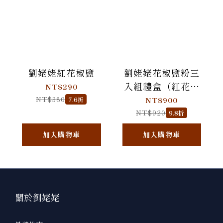
劉姥姥紅花椒鹽
劉姥姥花椒鹽粉三
入組禮盒（紅花椒
NT$290
鹽/青花椒鹽/川辣椒
NT$380
7.6折
NT$900
麻十三香）
NT$920
9.8折
加入購物車
加入購物車
關於劉姥姥