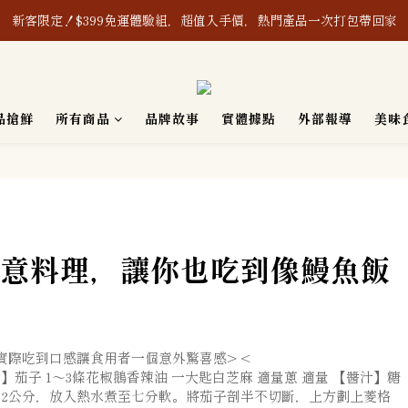
新客限定！$399免運體驗組，超值入手價，熱門產品一次打包帶回家
8/1-8/8｜消費滿$888現折$88、再贈購物金$88
產之含辣椒相關產品及其原料，皆通過「無」使用蘇丹紅檢驗認證，敬請
品搶鮮
所有商品
品牌故事
實體據點
外部報導
美味
新客限定！$399免運體驗組，超值入手價，熱門產品一次打包帶回家
意料理，讓你也吃到像鰻魚飯
際吃到口感讓食用者一個意外驚喜感> <
茄子 1～3條花椒鵝香辣油 一大匙白芝麻 適量蔥 適量 【醬汁】糖
0～12公分，放入熱水煮至七分軟。將茄子剖半不切斷，上方劃上菱格