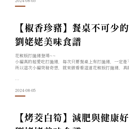
2024-08-05
【椒香珍豬】餐桌不可少的
劉姥姥美味食譜
花椒版打拋豬登場~~
小編真的超愛吃打拋豬，每次只要餐桌上有打拋豬，一定是
所以這次小編突發奇想，就來做看看這道花椒版打拋豬，真的
食材準備：
2024-08-05
豬絞肉 350g
糯米椒 五根
【烤茭白筍】減肥與健康好
蒜末 三瓣
辣椒 一根
麻辣花椒油 一大匙