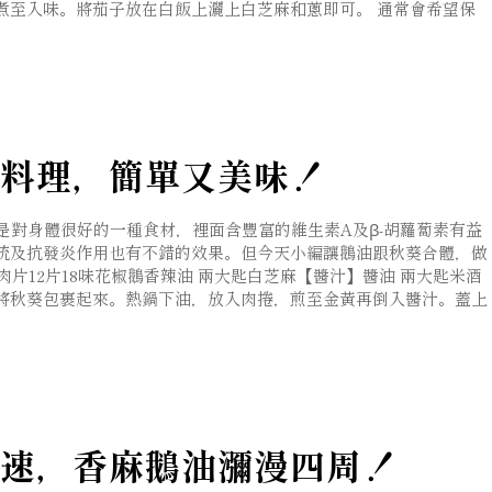
煮至入味。將茄子放在白飯上灑上白芝麻和蔥即可。 通常會希望保
料理，簡單又美味！
也是對身體很好的一種食材，裡面含豐富的維生素A及β-胡蘿蔔素有益
統及抗發炎作用也有不錯的效果。但今天小編讓鵝油跟秋葵合體，做
肉片12片18味花椒鵝香辣油 兩大匙白芝麻【醬汁】醬油 兩大匙米酒
肉片將秋葵包裹起來。熱鍋下油，放入肉捲，煎至金黃再倒入醬汁。蓋上
速，香麻鵝油瀰漫四周！