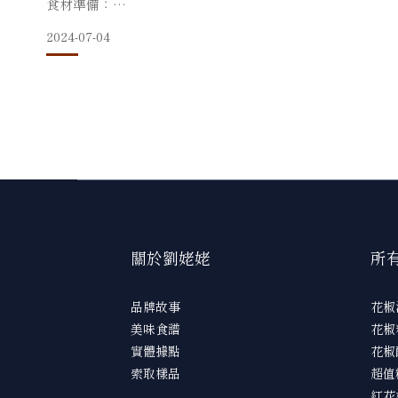
食材準備：
準備錫箔紙上方舖上粗鹽和花椒，放上茭白筍再放上一些粗
烤箱預熱後180度烤20分鐘。
2024-07-04
馬鈴薯 兩顆
紅花椒油 適量
劉姥姥大紅袍 一大匙
鹽 一大匙
相關產品：
孜然粉 一大匙
黑胡椒 一小匙
🛒劉姥
辣椒粉 一小匙
蔥花 適量
關於劉姥姥
所
製作方法：
品牌故事
花椒
美味食譜
花椒
將馬鈴薯削皮，滾刀切塊，先沖水洗掉一些澱粉。
實體據點
花椒
放入電鍋中外鍋半杯水先將馬鈴薯煮軟。
索取樣品
超值
熱鍋加油使用半煎炸的方式將每一面的馬鈴薯煎至金黃。
馬
紅花