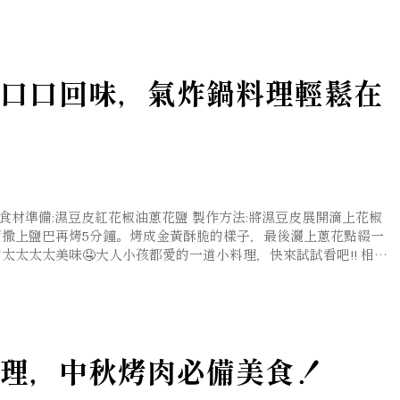
口口回味，氣炸鍋料理輕鬆在
食材準備:濕豆皮紅花椒油蔥花鹽 製作方法:將濕豆皮展開滴上花椒
翻面撒上鹽巴再烤5分鐘。烤成金黃酥脆的樣子，最後灑上蔥花點綴一
太太太美味🤤大人小孩都愛的一道小料理，快來試試看吧!! 相關
理，中秋烤肉必備美食！