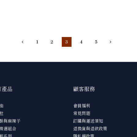
鹽和花椒，蓋上錫箔紙。
1
2
3
4
5
有產品
顧客服務
油
會員福利
粒
常見問題
酥與麻辣子
訂購與運送須知
精選組合
退換貨與退款政策
椒系列
隱私權政策