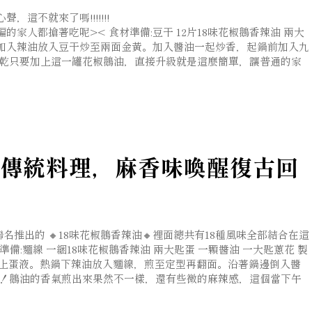
不就來了嗎!!!!!!!
家人都搶著吃呢>< 食材準備:豆干 12片18味花椒鵝香辣油 兩大
熱鍋加入辣油放入豆干炒至兩面金黃。加入醬油一起炒香，起鍋前加入九
豆乾只要加上這一罐花椒鵝油，直接升級就是這麼簡單，讓普通的家
傳統料理，麻香味喚醒復古回
推出的 🔸18味花椒鵝香辣油🔸裡面總共有18種風味全部結合在這
備:麵線 一綑18味花椒鵝香辣油 兩大匙蛋 一顆醬油 一大匙蔥花 製
裹上蛋液。熱鍋下辣油放入麵線，煎至定型再翻面。沿著鍋邊倒入醬
啊！鵝油的香氣煎出來果然不一樣，還有些微的麻辣感，這個當下午