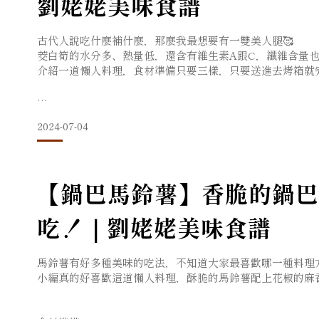
劉姥姥美味食譜
醬油 兩大匙
糖 一小匙
古代人說吃什麼補什麼，那麼我最想要有一雙美人腿🥰
茭白筍的水分多、熱量低，還含有維生素A跟C，纖維含量也
介紹一道懶人料理，食材準備只要三樣，只要送進去烤箱就完
製作方法：
食材準備：
2024-07-04
熱鍋冷油下蒜末爆香再下豬絞肉炒至八分熟，緊接著下糯米
茭白筍 數隻
加入醬油和糖調味，以及最重要的花椒油，繼續翻炒至全熟
粗鹽 大量
【鍋巴馬鈴薯】香脆的鍋巴
劉姥姥大紅袍花椒 適量
吃！｜劉姥姥美味食譜
這道真的超級非常簡單，而且好香好麻好好吃
搭
馬鈴薯有好多種美味的吃法，不知道大家最喜歡哪一種料理
製作方法：
小編真的好喜歡這道懶人料理，酥脆的馬鈴薯配上花椒的麻
購買帶殼茭白筍並適量的修剪成烤箱放得下的大小。