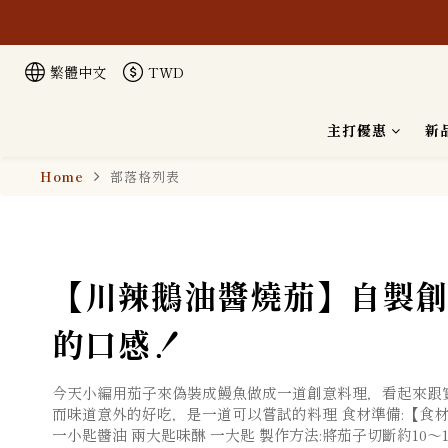
繁體中文
TWD
本公司生
主打優惠
新
Home
部落格列表
【川辣鵝油醬燒茄】自製創
的口感！
今天小編用茄子來偽裝成鰻魚做成一道創意料理，看起來跟實
而味道意外的好吃，是一道可以嘗試的料理 食材準備:【食材】
一小匙醬油 兩大匙味醂 一大匙 製作方法:將茄子切斷約1