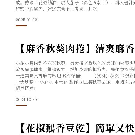
紋。熱鍋下花椒鵝油，放入茄子（紫色面朝下），淋入醬汁
留茄子的紫色，這道完全不用考慮。此次
2025-01-02
【麻香秋葵肉捲】清爽麻香
小編小時候都不敢吃秋葵，長大後才發現他的美味!!!!秋葵
於視網膜健康、維護視力、增加身體的抵抗力、強化免疫系
一道美味又香麻的料理 食材準備: 【食材】秋葵 12根豬
一大匙糖 一小匙水 兩大匙 製作方法:將秋葵去頭，用豬
鍋蓋悶煮1
2024-12-25
【花椒鵝香豆乾】簡單又快