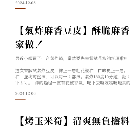
2024-12-06
【氣炸麻香豆皮】酥脆麻香
家做！
最近小編買了一台氣炸鍋，當然要先來嘗試花椒油料理啦!!!
這次來試試氣炸豆皮，抹上一層紅花椒油，口味更上一層。 
油，並均勻塗抹，可以每一面都抹。氣炸180度10分鐘，
下即可。 烤的過程一直有花椒香氣，吃下去嘎吱嘎吱地真的太
產品: 🛒劉姥姥四川茂縣頂級大紅袍花椒粒
2024-12-06
【烤玉米筍】清爽無負擔料