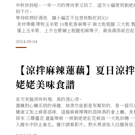
中秋快到啦~ 一年一次的烤肉季又到了，這次小編使用劉
到不行~
等待時間好漫長，讓小編忍不住想快點吃到XD
食材準備:帶殼玉米筍 10隻乾香麻辣子 兩大匙粗鹽 三大匙
擺上玉米筍，上方也要鋪上粗鹽和麻辣子，最後錫箔紙包起
烤箱預熱，180度烤20分鐘。 剛烤好的玉米筍是非常燙的唷，
2024-09-04
【涼拌麻辣蓮藕】夏日涼拌
姥姥美味食譜
夏天來盤涼拌料理，真的透心涼~
蓮藕對心臟系統的保健、排泄功能都是有幫助的，是一個可
健康又加上麻香滋味，這種麻麻辣辣的滋味真的會上癮。食材準
蒜末 三瓣薑泥 適量辣椒 一根劉姥姥紅花椒油 一大匙砂糖 一
入醋水中防止氧化。醬汁請看影片。熱水煮滾加入白醋再放
勻，撒上蔥花和白芝麻。 不同時節買的蓮