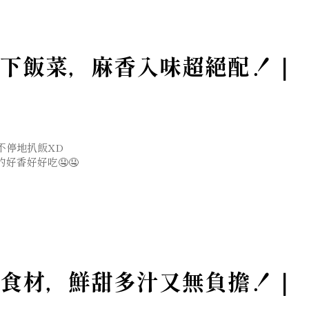
下飯菜，麻香入味超絕配！｜
不停地扒飯XD
好香好好吃🤤🤤
食材，鮮甜多汁又無負擔！｜