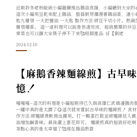
近期許多姥粉敲碗小編繼續推出鵝油食譜，小編聽到大家的心聲，這
這次小編用豆乾來配上鵝油，整個廚房瀰漫著鵝油香，連小編的
匙九層塔 一大把醬油 一大匙 製作方法:將豆干切小片。
層塔爆香。 這一道料理可以說是快速完成，超級簡單的炒
常菜也可以讓大家筷子停不下來🥰相關產品: 🛒【劉姥
2024-12-10
【麻鵝香辣麵線煎】古早味
憶！
噹噹噹~這次的料理是小編超期待已久與高雄仁武橋邊鵝肉聯名
一罐中真的是太讚了😋這次就來嘗試古早味的麵線煎！ 食材準
作方法:將麵線煮軟撈出備用。打一顆蛋打散並將麵線放入
油增加鹹香味。最後灑上蔥花即可。 麵線煎真的超級好吃
茶點心真的是太幸福了🥰現在鵝油熱賣