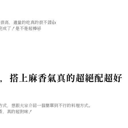
很高，適量的吃真的很不錯👍
成了！是不是超棒🤣
椒和辣椒。
。
，搭上麻香氣真的超絕配超好
方式，想跟大家介紹一個簡單到不行的料理方式。
香，真的超對味！