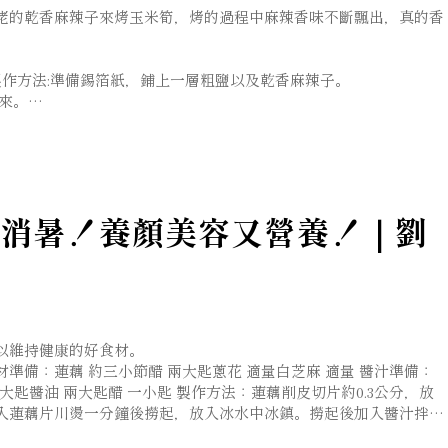
姥姥的乾香麻辣子來烤玉米筍，烤的過程中麻辣香味不斷飄出，真的香
 製作方法:準備錫箔紙，鋪上一層粗鹽以及乾香麻辣子。
來。
要小心燙手喔!!相關產品: 🛒劉姥姥乾香麻辣子
消暑！養顏美容又營養！｜劉
以維持健康的好食材。
備：蓮藕 約三小節醋 兩大匙蔥花 適量白芝麻 適量 醬汁準備：
大匙醬油 兩大匙醋 一小匙 製作方法：蓮藕削皮切片約0.3公分，放
入蓮藕片川燙一分鐘後撈起，放入冰水中冰鎮。撈起後加入醬汁拌均